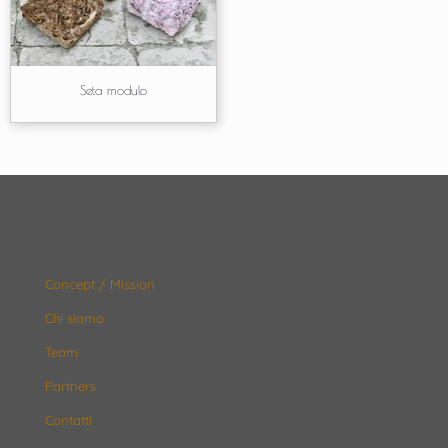
Seta modulo
Concept / Mission
Chi siamo
Team
Partners
Contatti