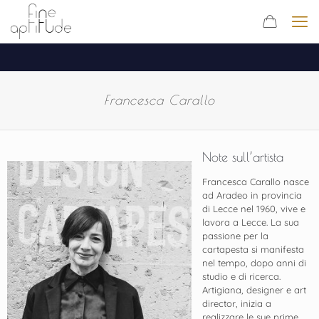
Francesca Carallo
Note sull’artista
Francesca Carallo nasce
ad Aradeo in provincia
di Lecce nel 1960, vive e
lavora a Lecce. La sua
passione per la
cartapesta si manifesta
nel tempo, dopo anni di
studio e di ricerca.
Artigiana, designer e art
director, inizia a
realizzare le sue prime