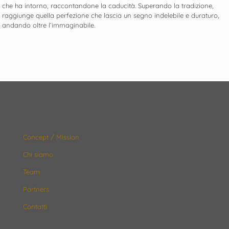
che ha intorno, raccontandone la caducità. Superando la tradizione,
raggiunge quella perfezione che lascia un segno indelebile e duraturo,
andando oltre l’immaginabile.
Concept / Mission
Chi siamo
Team
Partners
Contatti