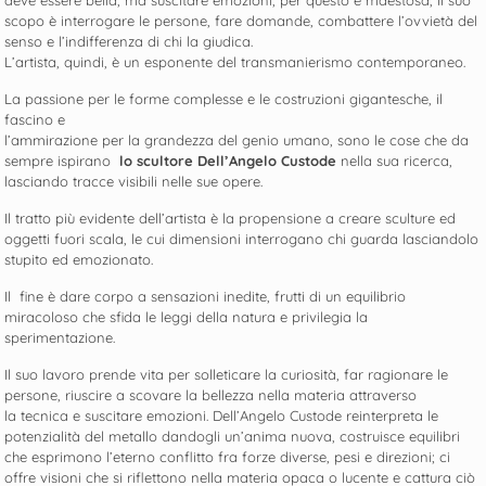
deve essere bella, ma suscitare emozioni, per questo è maestosa, il suo
scopo è interrogare le persone, fare domande, combattere l’ovvietà del
senso e l’indifferenza di chi la giudica.
L’artista, quindi, è un esponente del transmanierismo contemporaneo.
La passione per le forme complesse e le costruzioni gigantesche, il
fascino e
l’ammirazione per la grandezza del genio umano, sono le cose che da
sempre ispirano
lo scultore Dell’Angelo Custode
nella sua ricerca,
lasciando tracce visibili nelle sue opere.
Il tratto più evidente dell’artista è la propensione a creare sculture ed
oggetti fuori scala, le cui dimensioni interrogano chi guarda lasciandolo
stupito ed emozionato.
Il fine è dare corpo a sensazioni inedite, frutti di un equilibrio
miracoloso che sfida le leggi della natura e privilegia la
sperimentazione.
Il suo lavoro prende vita per solleticare la curiosità, far ragionare le
persone, riuscire a scovare la bellezza nella materia attraverso
la tecnica e suscitare emozioni. Dell’Angelo Custode reinterpreta le
potenzialità del metallo dandogli un’anima nuova, costruisce equilibri
che esprimono l’eterno conflitto fra forze diverse, pesi e direzioni; ci
offre visioni che si riflettono nella materia opaca o lucente e cattura ciò