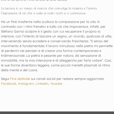
La tecnica è un mezzo di ricerca, che coinvolge la materia e l’anima,
l’espressione di ciò che si svela ai nostri occhi e ci commuove.
Ha un fine: trasferire nella scultura la compassione per la vita. In
contrasto con i ritmi frenetici e tutto ciò che impoverisce, infatti, per
Stefano Garrisi scolpire è il gesto con cui recuperare il proprio Io
interiore, con l’intento di lasciare un segno, un ricordo, qualcosa di utile,
intervenendo senza eccedere e conservando freschezza. “Il senso del
movimento è fondamentale. Il lavoro minuzioso nella pietra mi permette
di perdermi nei pensieri e di creare una forma contemporanea e
tridimensionale. La pietra è pesante per natura, dà sensazione di
immobilità, ma la mia intenzione è di alleggerirla per farla volare”. Così,
le sue forme diventano leggere, come piccoli merletti plasmati al ritmo
della mente e del cuore.
Segui
Fine Aptitude
sui canali social per restare sempre aggiornato
Facebook,
Instagram
,
Linkedin
,
Youtube