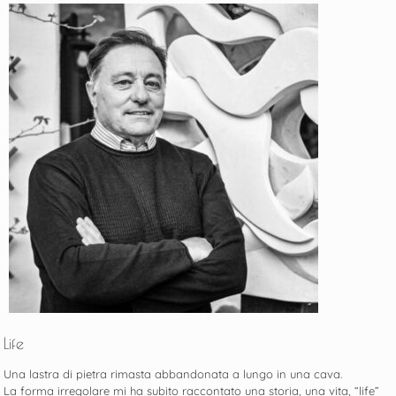
Life
Una lastra di pietra rimasta abbandonata a lungo in una cava.
La forma irregolare mi ha subito raccontato una storia, una vita, “life”