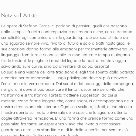
Note sull’Artista
Le opere di Stefano Garrisi ci parlano di pensieri, quelli che nascono
dalla semplicità della contemplazione del mondo e che, con altrettanta
semplicità, egli comunica a chi le guarda. Ispirate dal suo istinto e da
uno sguardo sempre vivo, rivolto al futuro e solo a tratti nostalgico, le
sue creazioni danno forma alle emozioni per trasmetterle attraverso un
linguaggio familiare e riconoscibile. In esse natura e tempo dialogano
fra le torsioni, le pieghe e i nodi del legno e la nostra mente viaggia
scivolando sulle curve, sino ad arrestarsi di colpo, assorta!
La sua è una visione dell’arte tradizionale, egli trae spunto dalla potenza
creatrice per antonomasia, il luogo privilegiato dove si può ritrovare
l’equilibrio e la vera armonia. Dai suoni e dai paesaggi della campagna,
nei giardini dove si può osservare il lento trascorrere della vita che
trasforma e si trasforma, l’artista trattiene suggestioni da cui si
materializzano forme leggere che, come sogni, ci accompagnano nella
nostra dimensione più interiore. Ogni sua scultura, infatti, è una piccola
finestra aperta sul moto universale delle cose che lo sguardo attento
coglie attraverso l’emozione. E’ una forma che prende forma come una
possibilità fra tante, un’esperienza visiva che invita a riconoscersi
guardando oltre le profondità e al di là delle superfici, per sentire ciò
che si ha dentro: l’intima eco di una favola.