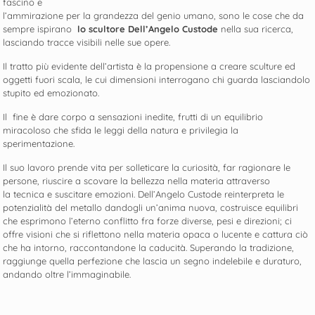
fascino e
l’ammirazione per la grandezza del genio umano, sono le cose che da
sempre ispirano
lo scultore Dell’Angelo Custode
nella sua ricerca,
lasciando tracce visibili nelle sue opere.
Il tratto più evidente dell’artista è la propensione a creare sculture ed
oggetti fuori scala, le cui dimensioni interrogano chi guarda lasciandolo
stupito ed emozionato.
Il fine è dare corpo a sensazioni inedite, frutti di un equilibrio
miracoloso che sfida le leggi della natura e privilegia la
sperimentazione.
Il suo lavoro prende vita per solleticare la curiosità, far ragionare le
persone, riuscire a scovare la bellezza nella materia attraverso
la tecnica e suscitare emozioni. Dell’Angelo Custode reinterpreta le
potenzialità del metallo dandogli un’anima nuova, costruisce equilibri
che esprimono l’eterno conflitto fra forze diverse, pesi e direzioni; ci
offre visioni che si riflettono nella materia opaca o lucente e cattura ciò
che ha intorno, raccontandone la caducità. Superando la tradizione,
raggiunge quella perfezione che lascia un segno indelebile e duraturo,
andando oltre l’immaginabile.