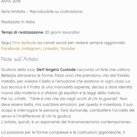
Anno 2018
Serie limitata – Riproducibile su ordinazione
Realizzato in Italia
Tempi di realizzazione
20 giorni lavorativi
Segui
Fine Aptitude
sui canali social per restare sempre aggiornato
Facebook,
Instagram
,
Linkedin
,
Youtube
Note sull’Artista
Scultore della luce,
Dell’Angelo Custode
racconta un’Arte che cattura
Bellezza attraverso le forme. Pezzi unici che prendono vita dal freddo
metallo, per svelare il bello e l’emozione che esistono in ogni cosa. La
sua tecnica è il frutto di una manualità sapiente, decisa a dare identità
nuova alla materia e a sfidare gli equilibri e le leggi della natura.
Per lui, infatti,
“l’Arte è vita che sta negli occhi di chi la guarda
”. Non
deve essere bella, ma suscitare emozioni, per questo è maestosa, il suo
scopo è interrogare le persone, fare domande, combattere l’ovvietà del
senso e l’indifferenza di chi la giudica.
L’artista, quindi, è un esponente del transmanierismo contemporaneo.
La passione per le forme complesse e le costruzioni gigantesche, il