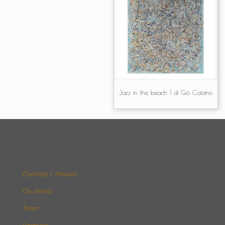
Jazz in the beach 1 di Giò Cofano
Concept / Mission
Chi siamo
Team
Partners