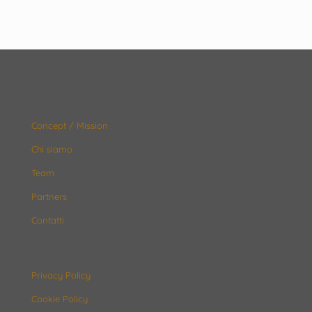
Misure
L: 200 cm H: 135 cm Stampa su Forex cm 1 € 950,00, L: 150 cm H:
100 cm Stampa su Forex cm 1 € 700,00, L: 100 cm H: 70 cm Stampa
su Forex cm 1 € 250,00, L: 100 cm H: 70 cm Stampa su Fine Art 310
gr. € 275,00, L: 70 cm H: 50 cm Stampa su Forex cm 1 € 150,00, L: 70
cm H: 50 cm Stampa su Fine Art 310 gr. € 190,00
Concept / Mission
Chi siamo
Team
Partners
Contatti
Privacy Policy
Cookie Policy