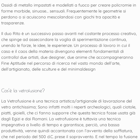
Ossidi di metallo impastati e modellati a fuoco per creare policromie in
forme morbide, sinuose… sensuali. Frequentemente le geometrie si
perdono o si acuiscono mescolandosi con giochi tra opacità e
trasparenze.
Il duo Rito è un successivo passo avanti nel costante processo creativo,
che spinge ad assecondare la voglia di sperimentazione continua,
unendo le forze, le idee, le esperienze. Un processo di lavoro in cui il
caso e il caos della materia divengono elementi fondamentali di
controllo! due artisti, due designer, due anime che accompagneranno
Fine Aptitude nel percorso di ricerca nel vasto mondo dell’arte,
dell’artigianato, delle sculture e del minimaldesign
Cos’è la vetrofusione?
La Vetrofusione è una tecnica artistica/artigianale di lavorazione del
vetro antichissima; Sono infatti molti i reperti archeologici, quali ciotole,
piatti, gioielli, che ci fanno supporre che questa tecnica fosse usata già
dagli Egizi e dai Romani. La vetrofusione è tuttavia una tecnica
impegnativa a livello di tempo e garantisce, perciò, una bassa
produttività, venne quindi accantonata con l’avvento della soffiatura,
che nel periodo del 500 d.C. prese il sopravvento. E nel tempo la fusione