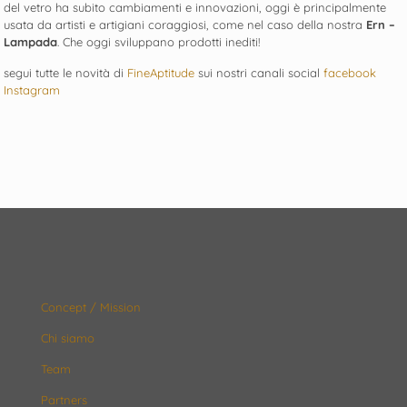
del vetro ha subito cambiamenti e innovazioni, oggi è principalmente
usata da artisti e artigiani coraggiosi, come nel caso della nostra
Ern –
Lampada
. Che oggi sviluppano prodotti inediti!
segui tutte le novità di
FineAptitude
sui nostri canali social
facebook
Instagram
Concept / Mission
Chi siamo
Team
Partners