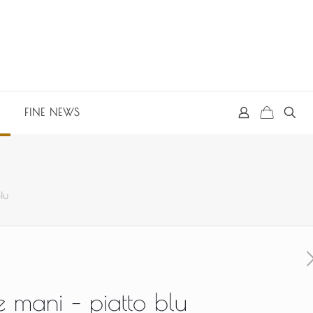
FINE NEWS
lu
e mani – piatto blu