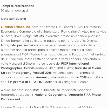
Tempi di realizzazione
10 giorni lavorativi
Note sull’autore
Luciana Trappolino
, nata ad Orvieto il 15 Febbraio 1964. Laureata in
Economia e Commercio alla Sapienza di Roma (Italia). Attualmente vive
a Lecce, dove svolge l’attività lavorativa presso un’azienda pubblica.
Sin da bambina ha coltivato la passione per la fotografia. Diventa
fotografa per vocazione
e vive perennemente con la mia Reflex da
oltre trent’anni.Ha partecipato a diverse mostre, tra cui alcune
promosse dal FIOF (Fondo Internazionale per la Fotografia) nell’ambito
del R-Evolution Photo Festival; ha vinto diversi concorsi ricevendo più
volte Menzioni d’Onore, tra cui quelle del
FIOF International
Photographer Awards
edizione 2017, 2018 e 2019;
finalista al Miami
Street Photography Festival 2018
, vincitrice con il
1° premio
al
concorso promosso da
Amnesty International Italia 2019
e vincitrice
con il
1° premio al FIIPA-FIOF 2019
per la Categoria “People”.
Alcune sue foto sono state pubblicate su importanti magazine
fotografici: tra questi il
National Geographic
, l’
Annuario FIAF
,
Photo
Professional
.
L’opera Sguardo sulla Torre Eiffel 2 è stata scattata nel 2014 in