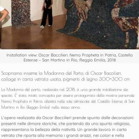
Installation view: Oscar Baccilieri. Nemo Propheta in Patria, Castello
Estense – San Martino in Rio, Reggio Emilia, 2018
Scopriamo insieme la Madonna del Parto, di Oscar Baccilieri,
collage in carta vetrata usata, pigmenti di legno 300×300 cm
La Madonna del parto, realizzata nel 2018, è una grande installazione site
specific. E’ stata, infatti, concepita per essere protagonista della mostra personale
Nemo Propheta in Patria, allestita nelle sale affrescate del Castello Estense di San
Martino in Rio (Reggio Emilia) nello stesso anno.
L’opera realizzata da Oscar Baccilieri prende spunto dalle decorazioni
presenti nelle dimore storiche, che partendo da uno spunto religioso,
rappresentano la bellezza della natività. Un grande lavoro in carta
vetrata che riporta alla memoria i grandi arazzi, nei colori e nella