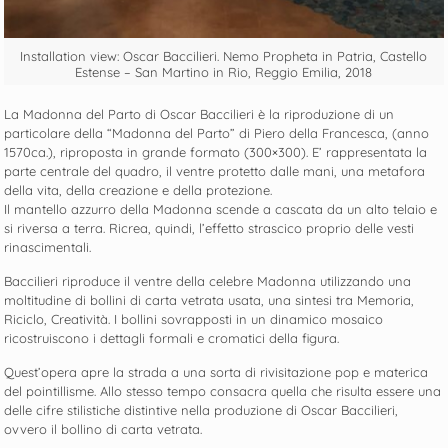
Installation view: Oscar Baccilieri. Nemo Propheta in Patria, Castello
Estense – San Martino in Rio, Reggio Emilia, 2018
La Madonna del Parto di Oscar Baccilieri è la riproduzione di un
particolare della “Madonna del Parto” di Piero della Francesca, (anno
1570ca.), riproposta in grande formato (300×300). E’ rappresentata la
parte centrale del quadro, il ventre protetto dalle mani, una metafora
della vita, della creazione e della protezione.
Il mantello azzurro della Madonna scende a cascata da un alto telaio e
si riversa a terra. Ricrea, quindi, l’effetto strascico proprio delle vesti
rinascimentali.
Baccilieri riproduce il ventre della celebre Madonna utilizzando una
moltitudine di bollini di carta vetrata usata, una sintesi tra Memoria,
Riciclo, Creatività. I bollini sovrapposti in un dinamico mosaico
ricostruiscono i dettagli formali e cromatici della figura.
Quest’opera apre la strada a una sorta di rivisitazione pop e materica
del pointillisme. Allo stesso tempo consacra quella che risulta essere una
delle cifre stilistiche distintive nella produzione di Oscar Baccilieri,
ovvero il bollino di carta vetrata.