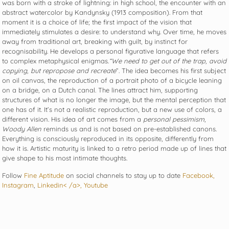
was born with a stroke of lightning: in high school, the encounter with an
abstract watercolor by Kandynsky (1913 composition). From that
moment it is a choice of life; the first impact of the vision that
immediately stimulates a desire: to understand why. Over time, he moves
away from traditional art, breaking with guilt, by instinct for
recognisability. He develops a personal figurative language that refers
to complex metaphysical enigmas.
“We need to get out of the trap, avoid
copying, but repropose and recreate
”. The idea becomes his first subject
on oil canvas, the reproduction of a portrait photo of a bicycle leaning
on a bridge, on a Dutch canal. The lines attract him, supporting
structures of what is no longer the image, but the mental perception that
one has of it. It’s not a realistic reproduction, but a new use of colors, a
different vision. His idea of ​​art comes from a
personal pessimism
,
Woody Allen
reminds us and is not based on pre-established canons.
Everything is consciously reproduced in its opposite, differently from
how it is. Artistic maturity is linked to a retro period made up of lines that
give shape to his most intimate thoughts.
Follow
Fine Aptitude
on social channels to stay up to date
Facebook,
Instagram
,
Linkedin< /a>,
Youtube