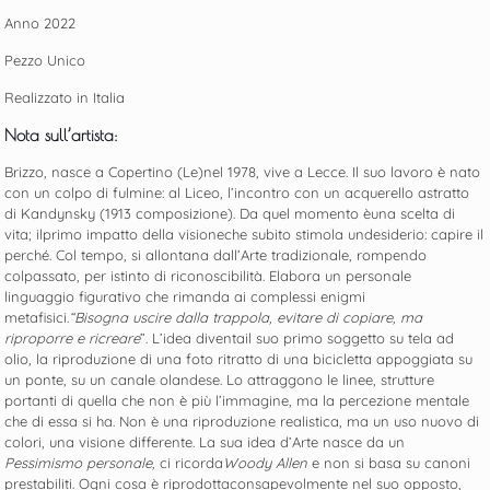
Anno 2022
Pezzo Unico
Realizzato in Italia
Nota sull’artista:
Brizzo, nasce a Copertino (Le)nel 1978, vive a Lecce. Il suo lavoro è nato
con un colpo di fulmine: al Liceo, l’incontro con un acquerello astratto
di Kandynsky (1913 composizione). Da quel momento èuna scelta di
vita; ilprimo impatto della visioneche subito stimola undesiderio: capire il
perché. Col tempo, si allontana dall’Arte tradizionale, rompendo
colpassato, per istinto di riconoscibilità. Elabora un personale
linguaggio figurativo che rimanda ai complessi enigmi
metafisici.
“Bisogna uscire dalla trappola, evitare di copiare, ma
riproporre e ricreare
”. L’idea diventail suo primo soggetto su tela ad
olio, la riproduzione di una foto ritratto di una bicicletta appoggiata su
un ponte, su un canale olandese. Lo attraggono le linee, strutture
portanti di quella che non è più l’immagine, ma la percezione mentale
che di essa si ha. Non è una riproduzione realistica, ma un uso nuovo di
colori, una visione differente. La sua idea d’Arte nasce da un
Pessimismo personale,
ci ricorda
Woody Allen
e non si basa su canoni
prestabiliti. Ogni cosa è riprodottaconsapevolmente nel suo opposto,