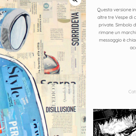
Questa versione in
altre tre Vespe di 
private. Simbolo 
rimane un marchio 
messaggio è chiar
ac
Cat