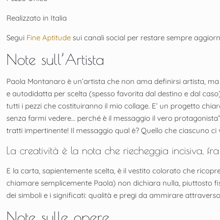
Realizzato in Italia
Segui
Fine Aptitude
sui canali social per restare sempre aggio
Note sull’Artista
Paola Montanaro è un’artista che non ama definirsi artista, ma at
e autodidatta per scelta (spesso favorita dal destino e dal caso
tutti i pezzi che costituiranno il mio collage. E’ un progetto c
senza farmi vedere… perché è il messaggio il vero protagonista”. I
tratti impertinente! Il messaggio qual è? Quello che ciascuno ci
La creatività è la nota che riecheggia incisiva, f
E la carta, sapientemente scelta, è il vestito colorato che ricopr
chiamare semplicemente Paola) non dichiara nulla, piuttosto fiss
dei simboli e i significati: qualità e pregi da ammirare attraverso 
Note sulle opere