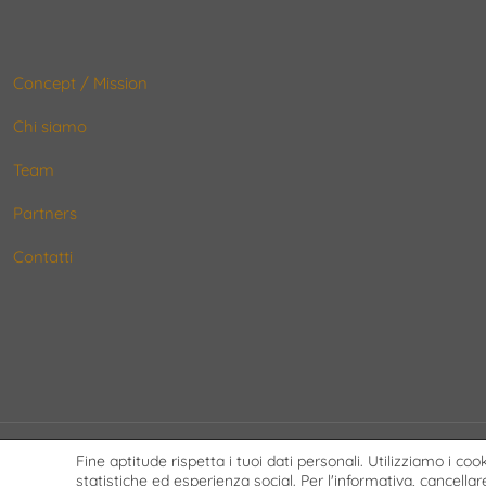
Concept / Mission
Chi siamo
Team
Partners
Contatti
Fine aptitude rispetta i tuoi dati personali. Utilizziamo i co
© 2020 T&G srl | P.Iva 04231170756 | Mail - info@fineaptitude.it
statistiche ed esperienza social. Per l'informativa, cancellare